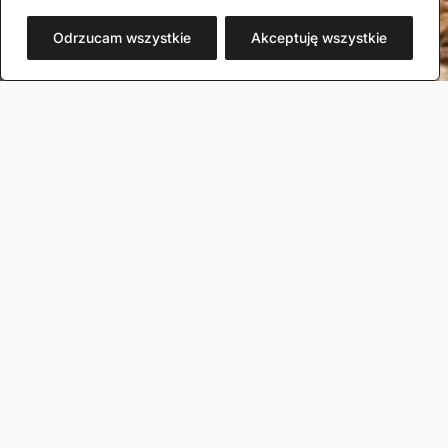
Odrzucam wszystkie
Akceptuję wszystkie
PEDAGOG SPECJALNY
mgr Justyna Konieczny – Harmonogram pracy
pedagoga szkolnego i pedagoga specjalnego
Pedagog szkolny